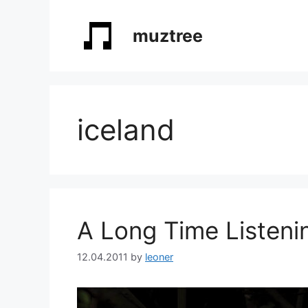
Skip
to
muztree
content
iceland
A Long Time Listeni
12.04.2011
by
leoner