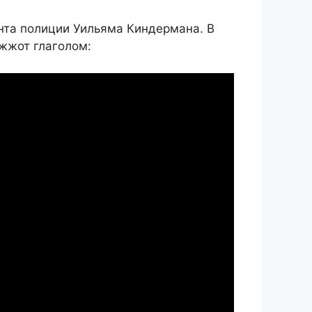
нта полиции Уильяма Киндермана. В
 жжот глаголом: