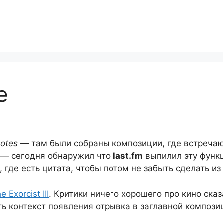
e
otes
— там были собраны композиции, где встречаю
я — сегодня обнаружил что
last.fm
выпилил эту функ
, где есть цитата, чтобы потом не забыть сделать и
e Exorcist III
. Критики ничего хорошего про кино ска
ь контекст появления отрывка в заглавной компози