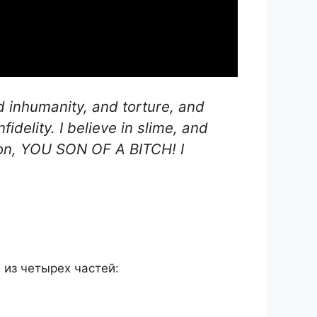
and inhumanity, and torture, and
fidelity. I believe in slime, and
tion, YOU SON OF A BITCH! I
 из четырех частей: