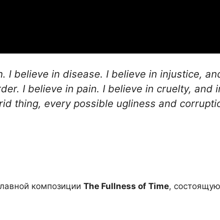
h. I believe in disease. I believe in injustice, 
er. I believe in pain. I believe in cruelty, and in
trid thing, every possible ugliness and corrup
аглавной композиции
The Fullness of Time
, состоящую