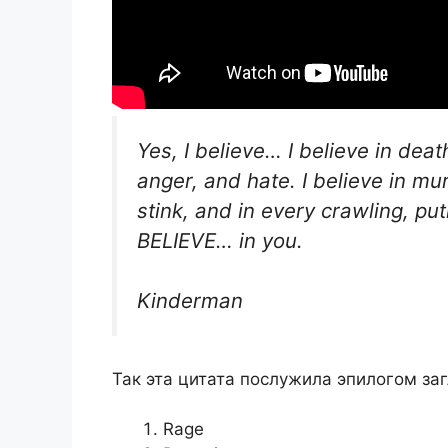
Yes, I believe… I believe in deat
anger, and hate. I believe in murd
stink, and in every crawling, pu
BELIEVE… in you.
Kinderman
Так эта цитата послужила эпилогом з
Rage