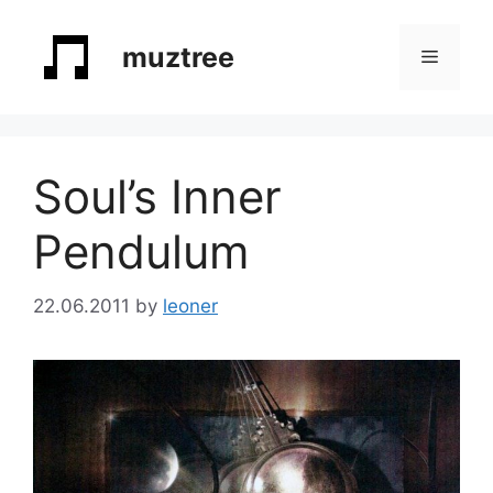
Skip
to
muztree
Menu
content
Soul’s Inner
Pendulum
22.06.2011
by
leoner